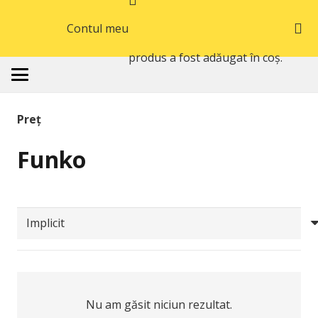
Contul meu
produs
a fost adăugat în coș.
Preț
Funko
Nu am găsit niciun rezultat.